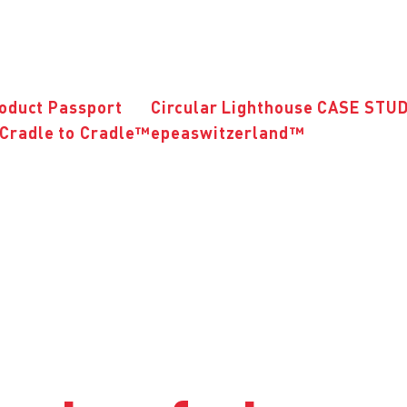
roduct Passport
Circular Lighthouse CASE STU
Cradle to Cradle™
epeaswitzerland™