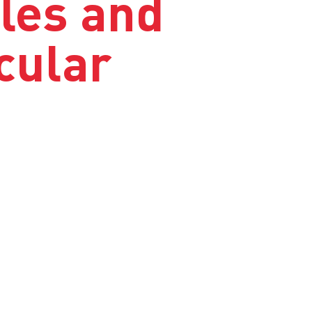
iles and
cular