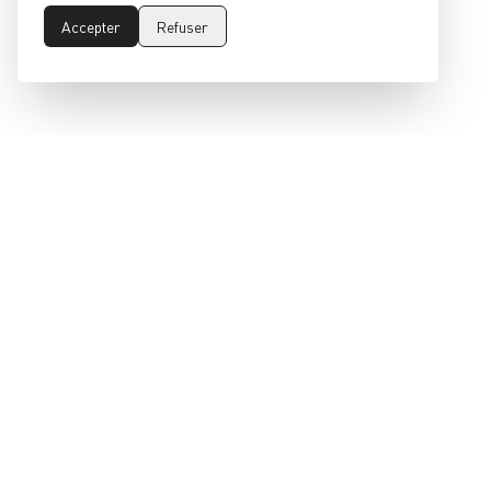
Accepter
Refuser
epeaswitzerland gmbh
Environmental Protection
Encouragement Agency